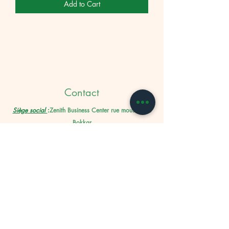
Add to Cart
Contact
Siège
social
:
Zenith Business Center rue mouslim lot
Bokkar
3eme étage appt n° 14 Bab Doukala
c
Marrakech 40000, Maro
Magasin LAKSOUR
:
Sabt moulay elhaj el maslouhi,
n•67 Souk Laksour, Marrakech 40000 , Maroc
Tél :
+212 8 08 6
6 89 71
E-mail :
contact@herbalismmarrakech.com
Magasin DEFA OU REBAA
:
Prochainement ...
E-mail :
contact@herbalismmarrakech.com