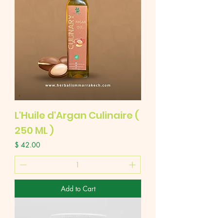
L'Huile d'Argan Culinaire (
250 ML )
Price
$ 42.00
Add to Cart